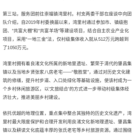
第三站，服务团前往崇福镇湾里村。村支两委干部在座谈中向团
队介绍，自2019年村委换届以来，湾里村通过参加市、镇级抱
团、“共富大棚”和“共富羊场”等建设项目，结合自主农业产业化
项目，采用“一地三金”法，仅村级集体收入就从512万元跨越到
了1050万元。
湾里村拥有着良渚文化所属的新地里遗址、繁荣于清代的肇昌集
镇以及当地乡贤张家八房老宅——“敬胜堂”，通过对历史文化建
筑的修缮，提升村步道、入口处绿化等基础设施，使该村成为一
个乡村休闲旅游区，以‘文旅结合’的方式进一步带动村级集体经
济壮大，推进美丽乡村建设。
依托优越的地理位置，重点集中整合其独特的历史文化遗产，湾
里村最大限度保护和合理开发利用良渚文化新地理遗址、肇昌集
镇以及耕读文化底蕴丰厚的张氏老宅等乡村旅游资源。通过围绕