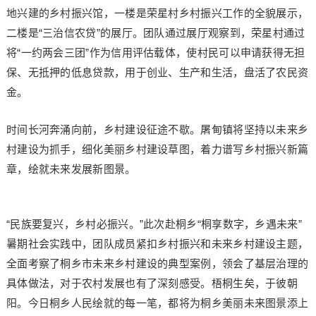
地兴建的乡村振兴馆，一楼是荣星村乡村振兴工作的全貌展示，
二楼是“三治信农贷”的展厅。团队通过展厅观察到，荣星村通过
将“一约两会三团”作为信用评估载体，使村民可以申请获得无担
保、无抵押的低息贷款，用于创业、生产和生活，盘活了农民资
金。
时间长河奔涌向前，乡村建设征途不歇。屠甸镇将坚持以未来乡
村建设为抓手，细化美丽乡村建设草图，着力谱写乡村振兴新篇
章，绘就未来发展新图景。
“民族要复兴，乡村必振兴。”此次赴桐乡“桐享数字，乡遇未来”
暑期社会实践中，团队成员紧扣乡村振兴和未来乡村建设主题，
全面考察了桐乡市未来乡村建设的典型案例，领会了基层治理的
具体做法，对于农村发展也有了深刻感受。梧桐生矣，于彼朝
阳。今日桐乡人民绘就的每一笔，都将为桐乡美丽未来图景添上