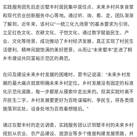
实践服务团先后走访墅丰村居民集中居住点、未来乡村共享食堂
和现代农业创新服务中心等地。通过听、询、看、走，团队渐渐
了解到，近年来，该村以“一统三化九场景”的基本要求为引领，
立足红色文化、农耕文化、子恺文化，通过数字赋能民生、产
业、文化等场景，成功推动了乡村经济发展，真正实现了村民生
活便利、精神风貌饱满的美好愿景，从而让“未来墅丰”走进了桐
乡市建设共同富裕示范区的典范。
在问及建设未来乡村发展的困难时，窦书记说道：“未来乡村发
展的最大痛点就是明确未来乡村定位。乡村发展没有固定的标准
化示范化道路，每一步都是从摸索中走出来的。但其实就时离不
开民生二字，乡村发展要更好为百姓谋福利、争民生，将各类措
施落到实处，设身处地为百姓着想随后。”
通过在墅丰村的走访调查，实践服务团认识到墅丰村的未来乡村
规划从农业、农产品建设、旅游业等多个维度构建发展思路，并