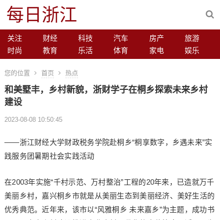
每日浙江
关注
财经
科技
汽车
房产
旅游
时尚
教育
乐活
体育
家电
娱乐
您的位置
首页
热点
和美墅丰，乡村新貌，浙财学子在桐乡探索未来乡村
建设
2023-08-08 10:50:45
——浙江财经大学财政税务学院赴桐乡“桐享数字，乡遇未来”实
践服务团暑期社会实践活动
在2003年实施“千村示范、万村整治”工程的20年来，已造就万千
美丽乡村，嘉兴桐乡市就是从美丽生态到美丽经济、美好生活的
优秀典范。近年来，该市以“风雅桐乡 未来嘉乡”为主题，成功书