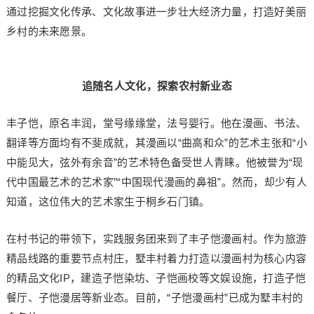
通过挖掘文化传承、文化故事进一步壮大经济力量，打造好美丽
乡村的未来愿景。
追随名人文化，探索农村新业态
丰子恺，原名丰润，堂号缘缘堂，法号婴行。他在漫画、书法、
翻译等方面均有不斐成就，其漫画以“曲高和众”的艺术主张和“小
中能见大，弦外有余音”的艺术特色备受世人青睐。他被誉为“现
代中国最艺术的艺术家”“中国现代漫画的鼻祖”。然而，却少有人
知道，这位伟大的艺术家生于桐乡石门镇。
在村书记的带领下，实践服务团来到了丰子恺漫画村。作为旅游
精品线路的重要节点村庄，墅丰村着力打造以漫画村为核心内容
的精品文化IP，建造子恺染坊、子恺画校等文娱设施，打造子恺
餐厅、子恺漫居等新业态。目前，“子恺漫画村”已成为墅丰村的