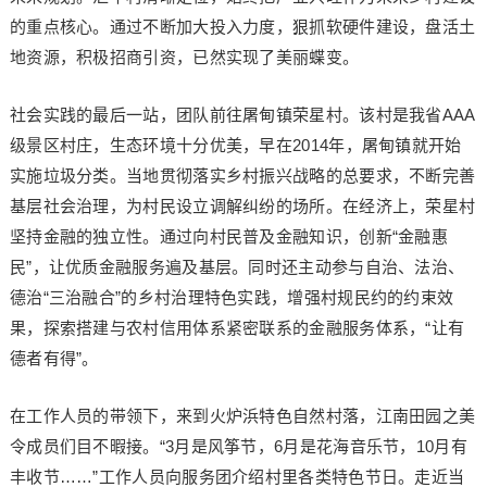
的重点核心。通过不断加大投入力度，狠抓软硬件建设，盘活土
地资源，积极招商引资，已然实现了美丽蝶变。
社会实践的最后一站，团队前往屠甸镇荣星村。该村是我省AAA
级景区村庄，生态环境十分优美，早在2014年，屠甸镇就开始
实施垃圾分类。当地贯彻落实乡村振兴战略的总要求，不断完善
基层社会治理，为村民设立调解纠纷的场所。在经济上，荣星村
坚持金融的独立性。通过向村民普及金融知识，创新“金融惠
民”，让优质金融服务遍及基层。同时还主动参与自治、法治、
德治“三治融合”的乡村治理特色实践，增强村规民约的约束效
果，探索搭建与农村信用体系紧密联系的金融服务体系，“让有
德者有得”。
在工作人员的带领下，来到火炉浜特色自然村落，江南田园之美
令成员们目不暇接。“3月是风筝节，6月是花海音乐节，10月有
丰收节……”工作人员向服务团介绍村里各类特色节日。走近当