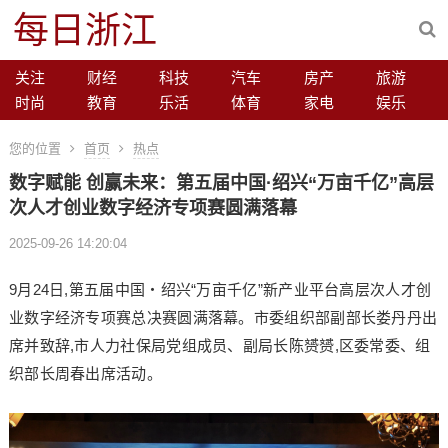
每日浙江
关注
财经
科技
汽车
房产
旅游
时尚
教育
乐活
体育
家电
娱乐
您的位置
首页
热点
数字赋能 创赢未来：第五届中国·绍兴“万亩千亿”高层
次人才创业数字经济专项赛圆满落幕
2025-09-26 14:20:04
9月24日,第五届中国・绍兴“万亩千亿”新产业平台高层次人才创
业数字经济专项赛总决赛圆满落幕。市委组织部副部长娄丹丹出
席并致辞,市人力社保局党组成员、副局长陈赟赟,区委常委、组
织部长周春出席活动。