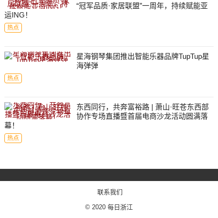
“冠军品质·家居联盟”一周年，持续赋能亚
运ING！
热点
星海钢琴集团推出智能乐器品牌TupTup星
海弹弹
热点
东西同行，共奔富裕路 | 萧山·旺苍东西部
协作专场直播暨首届电商沙龙活动圆满落
幕！
热点
联系我们
© 2020
每日浙江