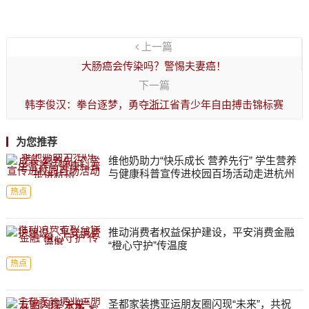
上一篇
大肠癌会传染吗？警惕夫妻癌！
下一篇
韩李俊汉：拳台逐梦，勇夺浙江省青少年自由搏击锦标赛
冠军
为您推荐
维他奶助力“快乐成长 营养先行” 学生营养
与健康科普宣传进校园百场活动走进杭州
热点
推动消费者权益保护建设，平安消费金融
“橙心守护”传温度
热点
圣都家装携亚运朋友圈闪现“未来”，共祝