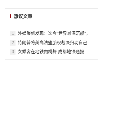
热议文章
外媒曝新发现：迄今“世界最深沉船”，
1
葬身6895米深太平洋海底
特朗普将美高法堕胎权裁决归功自己
2
女乘客在地铁内跳舞 成都地铁通报
3