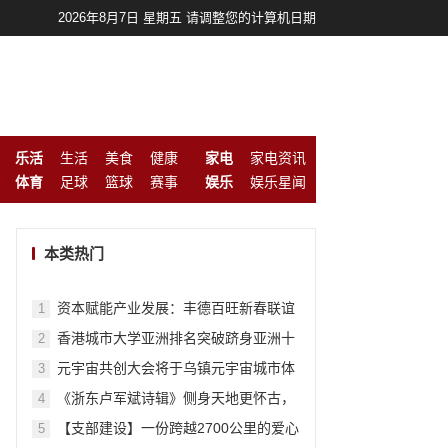
2026年8月7日 星期五 请调整您的计算机日期
乐活
生活
美食
健康
家电
家电资讯
体育
足球
篮球
赛事
娱乐
娱乐星闻
本类热门
资本赋能产业发展：丰德百旺新春联谊
1
会圆满成功
香港城市大学亚洲排名突破跻身亚洲十
2
强 香港第三 亚洲1%大学
元宇宙共创大会将于乌镇元宇宙城市体
3
验馆盛大开幕
《浙东卢军斌诗辑》侧身天地更怀古，
4
独立苍茫自咏诗
【支部建设】一份跨越2700公里的爱心
5
互递