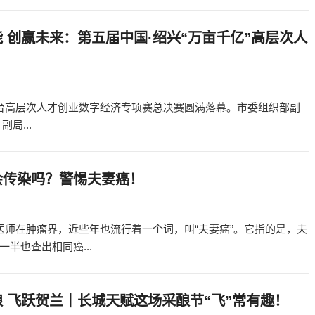
 创赢未来：第五届中国·绍兴“万亩千亿”高层次人
业平台高层次人才创业数字经济专项赛总决赛圆满落幕。市委组织部副
局...
会传染吗？警惕夫妻癌！
医师在肿瘤界，近些年也流行着一个词，叫“夫妻癌”。它指的是，夫
半也查出相同癌...
 飞跃贺兰｜长城天赋这场采酿节“飞”常有趣！