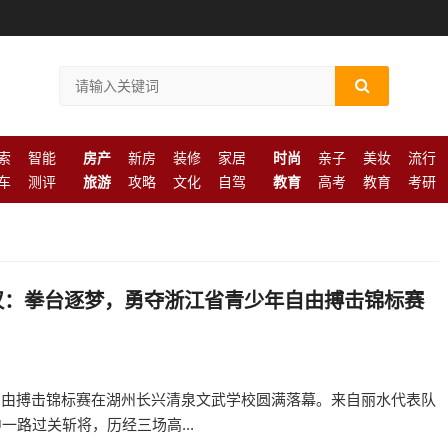
索
智能
房产
新房
装修
家居
时尚
亲子
美妆
流行
车
测评
旅游
攻略
文化
自驾
教育
高考
教育
考研
汉：拳台逐梦，勇夺浙江省青少年自由搏击锦标赛
少年自由搏击锦标赛在湖州长兴清泉文武学校圆满落幕。来自丽水代表队
一路过关斩将，历经三场高...