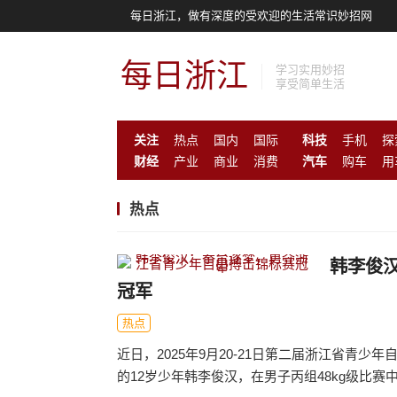
每日浙江，做有深度的受欢迎的生活常识妙招网
每日浙江
学习实用妙招
享受简单生活
关注
热点
国内
国际
科技
手机
探
财经
产业
商业
消费
汽车
购车
用
热点
韩李俊
冠军
热点
近日，2025年9月20-21日第二届浙江省青
的12岁少年韩李俊汉，在男子丙组48kg级比赛中