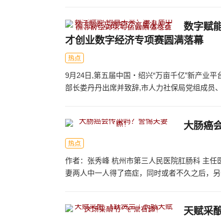
数字赋能
才创业数字经济专项赛圆满落幕
热点
9月24日,第五届中国・绍兴“万亩千亿”新产
部长娄丹丹出席并致辞,市人力社保局党组成员、副
大肠癌
热点
作者：张秀峰 杭州市第三人民医院肛肠科 主任
妻两人中一人得了癌症，同时或者不久之后，另一
天赋采酿